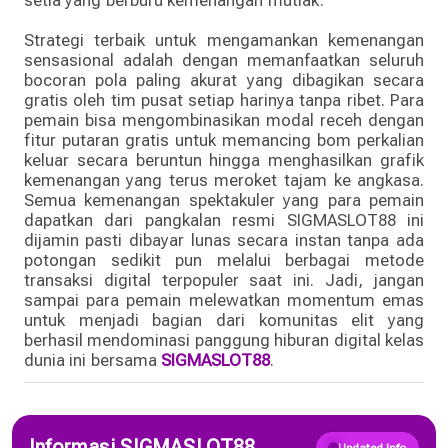
Strategi terbaik untuk mengamankan kemenangan
sensasional adalah dengan memanfaatkan seluruh
bocoran pola paling akurat yang dibagikan secara
gratis oleh tim pusat setiap harinya tanpa ribet. Para
pemain bisa mengombinasikan modal receh dengan
fitur putaran gratis untuk memancing bom perkalian
keluar secara beruntun hingga menghasilkan grafik
kemenangan yang terus meroket tajam ke angkasa.
Semua kemenangan spektakuler yang para pemain
dapatkan dari pangkalan resmi SIGMASLOT88 ini
dijamin pasti dibayar lunas secara instan tanpa ada
potongan sedikit pun melalui berbagai metode
transaksi digital terpopuler saat ini. Jadi, jangan
sampai para pemain melewatkan momentum emas
untuk menjadi bagian dari komunitas elit yang
berhasil mendominasi panggung hiburan digital kelas
dunia ini bersama
SIGMASLOT88
.
Informasi SIGMASLOT88
Updated Info