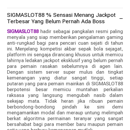
SIGMASLOT88 % Sensasi Menang Jackpot
Terbesar Yang Belum Pernah Ada Boss
SIGMASLOT88
hadir sebagai pangkalan resmi paling
menyala yang siap memberikan pengalaman gaming
anti-rungkad bagi para pencari cuan sejati di tahun
ini. Menjelang kompetisi akbar sepak bola sejagat,
platform ini sengaja dirancang khusus untuk memicu
lahirnya ledakan jackpot eksklusif yang belum pernah
para pemain rasakan sebelumnya di agen lain.
Dengan sistem server super mulus dan tingkat
kemenangan yang diatur sangat tinggi, setiap
putaran yang para pemain mainkan di SIGMASLOT88
berpotensi besar memicu muntahan perkalian
raksasa yang langsung mengubah nasib dalam
sekejap mata. Tidak heran jika ribuan pemain
berbondong-bondong pindah ke sini demi
mengamankan modal dan meraup untung melimpah
berkat algoritma permainan teranyar yang sangat
bersahabat bagi para member baru maupun pemain
setia yang berburu kemenangan mutlak.