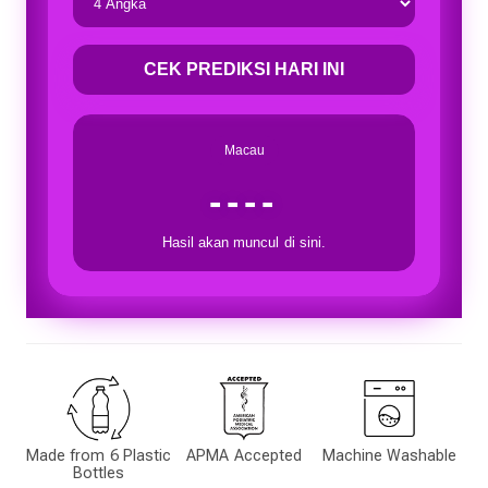
CEK PREDIKSI HARI INI
Macau
----
Hasil akan muncul di sini.
Made from 6 Plastic
APMA Accepted
Machine Washable
Bottles