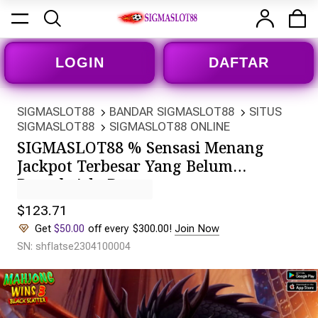
LOGIN
DAFTAR
SIGMASLOT88
BANDAR SIGMASLOT88
SITUS
SIGMASLOT88
SIGMASLOT88 ONLINE
SIGMASLOT88 % Sensasi Menang
Jackpot Terbesar Yang Belum
Pernah Ada Boss
$123.71
Get
$50.00
off every $300.00!
Join Now
SN: shflatse2304100004